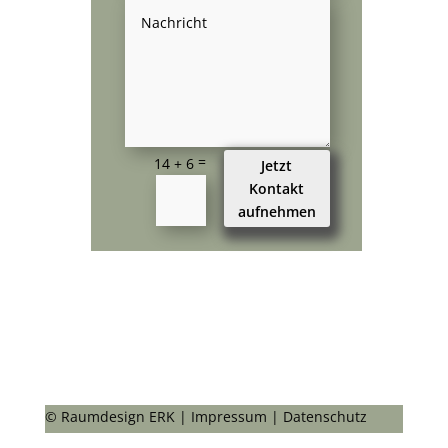
=
14 + 6
Jetzt
Kontakt
aufnehmen
© Raumdesign ERK |
Impressum
|
Datenschutz